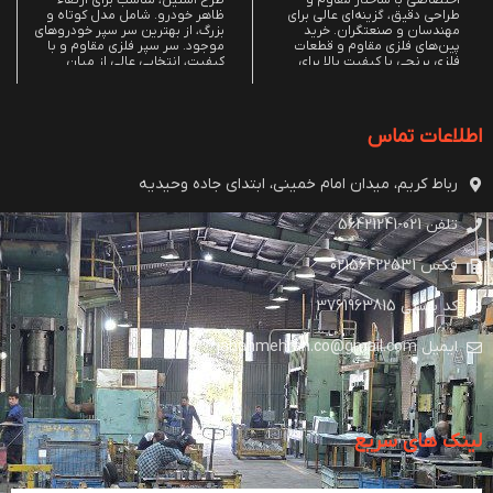
طراحی دقیق، گزینه‌ای عالی برای
ظاهر خودرو. شامل مدل کوتاه و
مهندسان و صنعتگران. خرید
بزرگ، از بهترین سر سپر خودروهای
پین‌های فلزی مقاوم و قطعات
موجود. سر سپر فلزی مقاوم و با
فلزی برنجی با کیفیت بالا برای
کیفیت، انتخابی عالی از میان
کاربردهای پین صنعتی حساس.
قطعات یدکی بدنه خودرو با قیمت
مناسب. برای مطلع شدن از قیمت
سر سپر طرح استیل به فروشگاه
ما مراجعه کنید.
اطلاعات تماس
رباط کریم، میدان امام خمینی، ابتدای جاده وحیدیه
تلفن 021-56421241
فکس 02156422531
کد پستی 3761963815
ایمیل jahanmehran.co@gmail.com
لینک های سریع